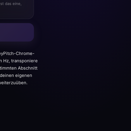
st das eine,
 KeyPitch-Chrome-
n Hz, transponiere
stimmten Abschnitt
 deinen eigenen
weiterzuüben.