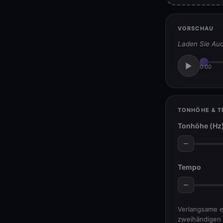
VORSCHAU
Laden Sie Aud
▶
0:00
TONHÖHE & 
Tonhöhe (Hz
−
Tempo
−
Verlangsame e
zweihändigen 