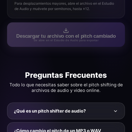
Para desplazamientos mayores, abre el archivo en el Estudio
de Audio y muévete por semitonos, hasta ±12.
Descargar tu archivo con el pitch cambiado
Se abre en el Estudio de Audio para exportar
Preguntas Frecuentes
Todo lo que necesitas saber sobre el pitch shifting de
archivos de audio y video online.
¿Qué es un pitch shifter de audio?
Un pitch shifter es una herramienta que sube o baja el
pitch (la altura tonal) de una grabación sin cambiar su
¿Cómo cambio el pitch de un MP3 o WAV