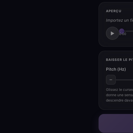
APERÇU
Importez un fi
▶
0:00
BAISSER LE P
Pitch (Hz)
−
Glissez le curse
donne une sensa
descendre davant