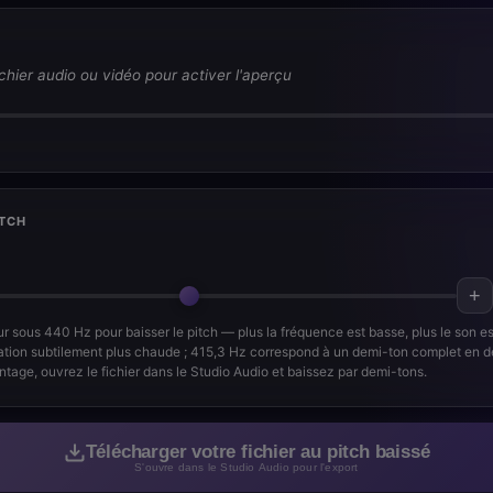
chier audio ou vidéo pour activer l'aperçu
ITCH
+
ur sous 440 Hz pour baisser le pitch — plus la fréquence est basse, plus le son e
tion subtilement plus chaude ; 415,3 Hz correspond à un demi-ton complet en d
age, ouvrez le fichier dans le Studio Audio et baissez par demi-tons.
Télécharger votre fichier au pitch baissé
S'ouvre dans le Studio Audio pour l'export