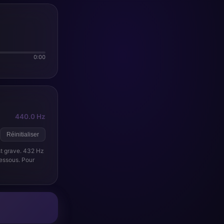
0:00
440.0 Hz
Réinitialiser
st grave. 432 Hz
essous. Pour