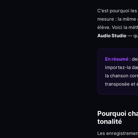
C'est pourquoi le
mesure : la même c
élève. Voici la mé
Audio Studio
— que
En résumé :
dem
importez-la da
la chanson corr
transposée et e
Pourquoi cha
tonalité
Les enregistrement