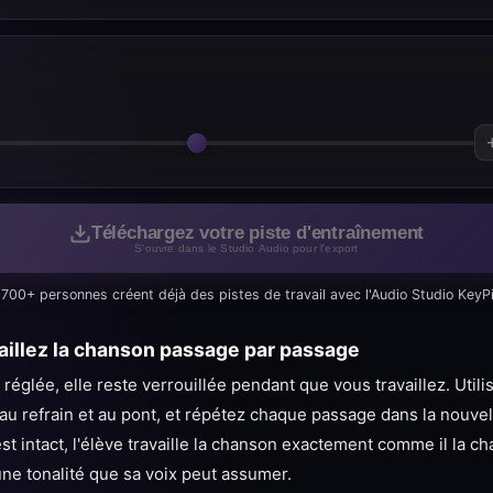
Téléchargez votre piste d'entraînement
S'ouvre dans le Studio Audio pour l'export
1700+ personnes créent déjà des pistes de travail avec l'Audio Studio KeyP
aillez la chanson passage par passage
é réglée, elle reste verrouillée pendant que vous travaillez. Utili
au refrain et au pont, et répétez chaque passage dans la nouvell
 intact, l'élève travaille la chanson exactement comme il la c
ne tonalité que sa voix peut assumer.