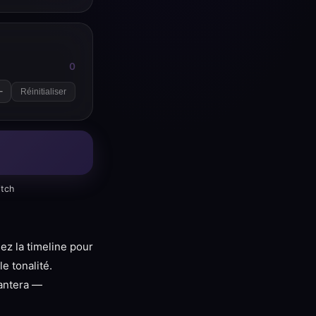
0
+
Réinitialiser
itch
sez la timeline pour
e tonalité.
hantera —