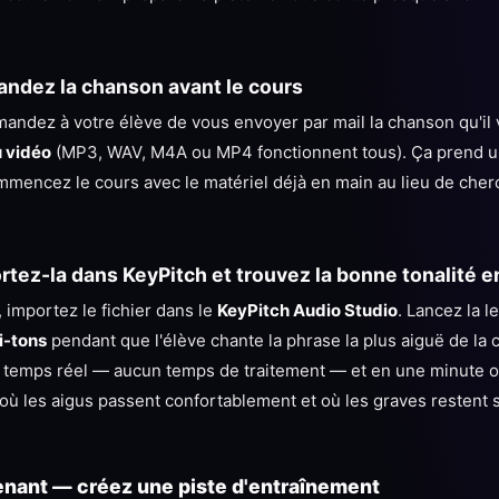
ndez la chanson avant le cours
mandez à votre élève de vous envoyer par mail la chanson qu'il v
u vidéo
(MP3, WAV, M4A ou MP4 fonctionnent tous). Ça prend u
ommencez le cours avec le matériel déjà en main au lieu de che
rtez-la dans KeyPitch et trouvez la bonne tonalité 
 importez le fichier dans le
KeyPitch Audio Studio
. Lancez la l
i-tons
pendant que l'élève chante la phrase la plus aiguë de la 
n temps réel — aucun temps de traitement — et en une minute 
é où les aigus passent confortablement et où les graves restent
nant — créez une piste d'entraînement