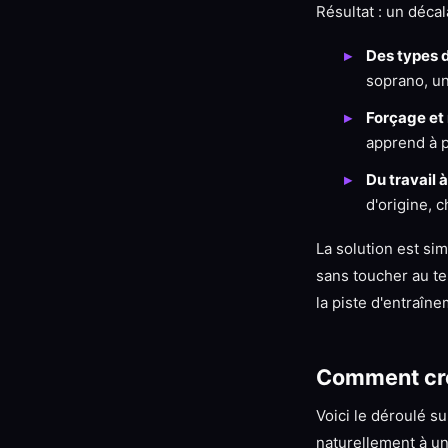
Résultat : un déca
Des types d
soprano, un
Forçage et
apprend à p
Du travail 
d'origine, 
La solution est sim
sans toucher au tem
la piste d'entraîne
Comment cré
Voici le déroulé su
naturellement à un