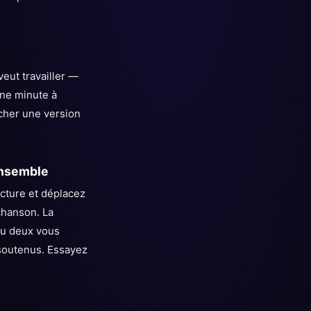
eut travailler —
ne minute à
rcher une version
ensemble
ecture et déplacez
chanson. La
ou deux vous
 soutenus. Essayez