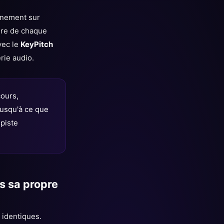
înement sur
ure de chaque
vec le
KeyPitch
ie audio.
cours,
jusqu'à ce que
 piste
s sa propre
 identiques.