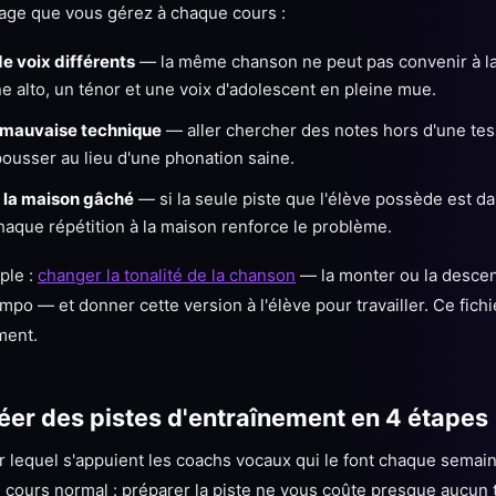
lage que vous gérez à chaque cours :
e voix différents
— la même chanson ne peut pas convenir à la
e alto, un ténor et une voix d'adolescent en pleine mue.
 mauvaise technique
— aller chercher des notes hors d'une tes
ousser au lieu d'une phonation saine.
à la maison gâché
— si la seule piste que l'élève possède est dan
chaque répétition à la maison renforce le problème.
ple :
changer la tonalité de la chanson
— la monter ou la desce
po — et donner cette version à l'élève pour travailler. Ce fichi
ment.
er des pistes d'entraînement en 4 étapes
r lequel s'appuient les coachs vocaux qui le font chaque semaine
 cours normal : préparer la piste ne vous coûte presque aucun