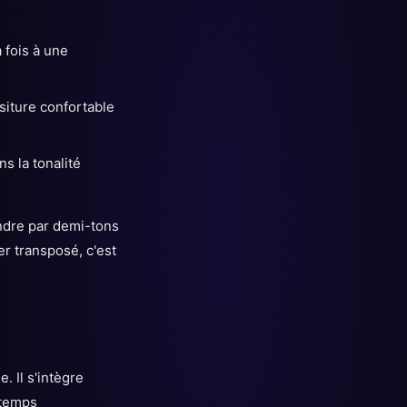
 fois à une
siture confortable
s la tonalité
ndre par demi-tons
er transposé, c'est
. Il s'intègre
 temps