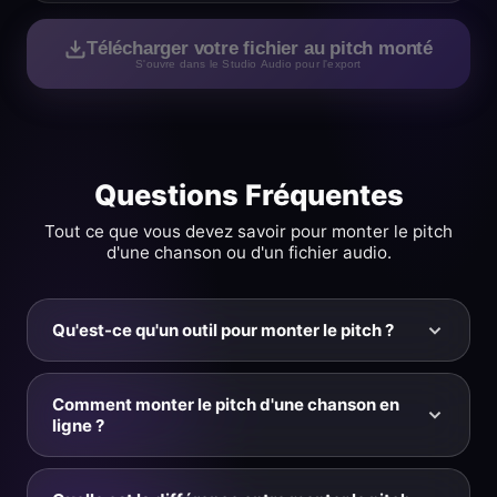
Télécharger votre fichier au pitch monté
S'ouvre dans le Studio Audio pour l'export
Questions Fréquentes
Tout ce que vous devez savoir pour monter le pitch
d'une chanson ou d'un fichier audio.
Qu'est-ce qu'un outil pour monter le pitch ?
Un outil pour monter le pitch (higher pitch changer)
est un outil en ligne qui rend une chanson ou un
Comment monter le pitch d'une chanson en
fichier audio plus brillant en élevant son pitch — sans
ligne ?
modifier la vitesse ni le tempo. Au lieu de paliers par
Importez votre fichier MP3, WAV, M4A ou MP4 sur
demi-tons, cette page utilise un curseur de fréquence
KeyPitch, glissez le curseur Pitch (Hz) au-dessus de
en Hz : glissez-le au-dessus du standard de 440 Hz