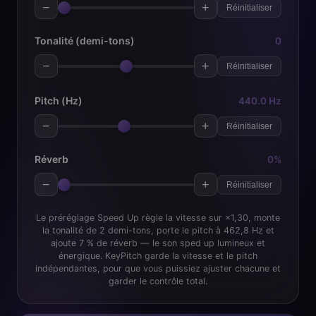
−
+
Réinitialiser
Tonalité (demi-tons)
0
−
+
Réinitialiser
Pitch (Hz)
440.0 Hz
−
+
Réinitialiser
Réverb
0%
−
+
Réinitialiser
Le préréglage Speed Up règle la vitesse sur ×1,30, monte
la tonalité de 2 demi-tons, porte le pitch à 462,8 Hz et
ajoute 7 % de réverb — le son sped up lumineux et
énergique. KeyPitch garde la vitesse et le pitch
indépendantes, pour que vous puissiez ajuster chacune et
garder le contrôle total.