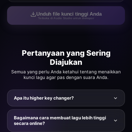
Unduh file kunci tinggi Anda
Terbuka di Audio Studio untuk diekspor
Pertanyaan yang Sering
Diajukan
Semua yang perlu Anda ketahui tentang menaikkan
kunci lagu agar pas dengan suara Anda.
Apa itu higher key changer?
Higher key changer adalah alat online yang
membawa lagu ke kunci musik yang lebih tinggi
Bagaimana cara membuat lagu lebih tinggi
dengan menggeser nadanya naik per semiton —
secara online?
tanpa mengubah tempo atau kecepatan. Saat lagu