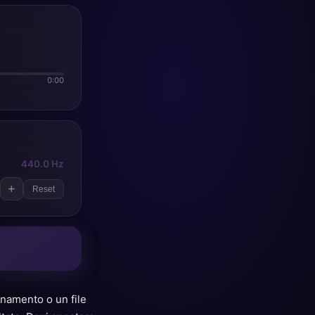
0:00
440.0 Hz
+
Reset
namento o un file