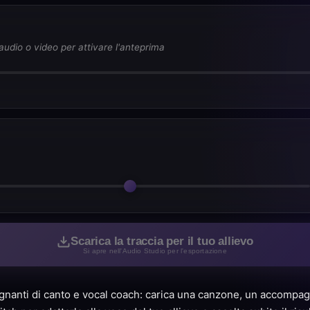
 audio o video per attivare l'anteprima
Scarica la traccia per il tuo allievo
Si apre nell'Audio Studio per l'esportazione
gnanti di canto e vocal coach: carica una canzone, un accompag