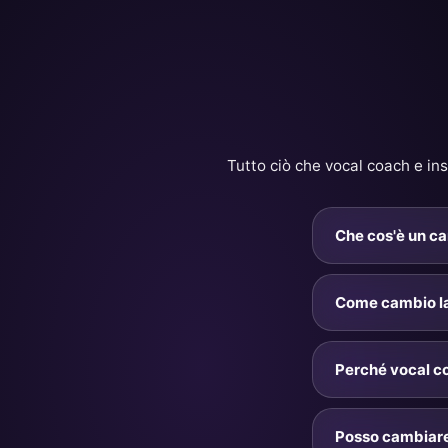
Tutto ciò che vocal coach e ins
Che cos'è un ca
Un cambio pitch (
cambiarne veloci
Come cambio la 
all'istante una ca
comodamente inve
Carica la canzone
canta, finché le 
Perché vocal c
per confermare e 
per semitoni esatt
KeyPitch è costru
senza toccare il
Posso cambiare 