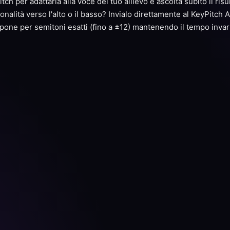
itch per adattarla alla voce del tuo allievo e ascolta subito il ris
tonalità verso l'alto o il basso? Invialo direttamente al KeyPitch 
pone per semitoni esatti (fino a ±12) mantenendo il tempo invar