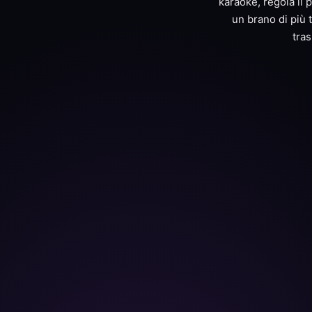
karaoke, regola il p
un brano di più 
tras