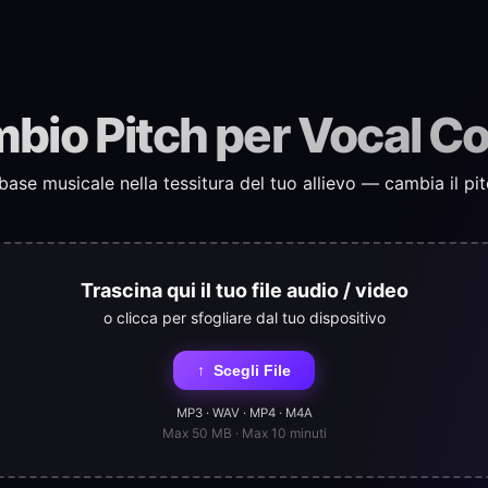
bio Pitch per Vocal C
ase musicale nella tessitura del tuo allievo — cambia il pi
Trascina qui il tuo file audio / video
o clicca per sfogliare dal tuo dispositivo
↑
Scegli File
MP3 · WAV · MP4 · M4A
Max 50 MB · Max 10 minuti