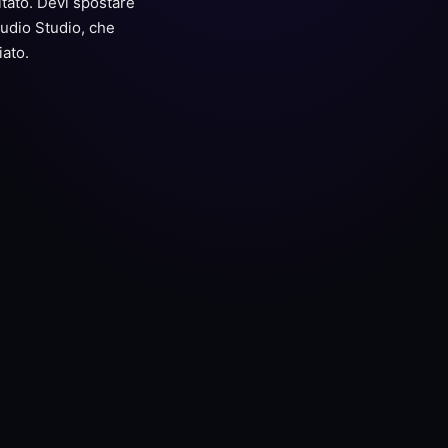
ultato. Devi spostare
Audio Studio, che
iato.