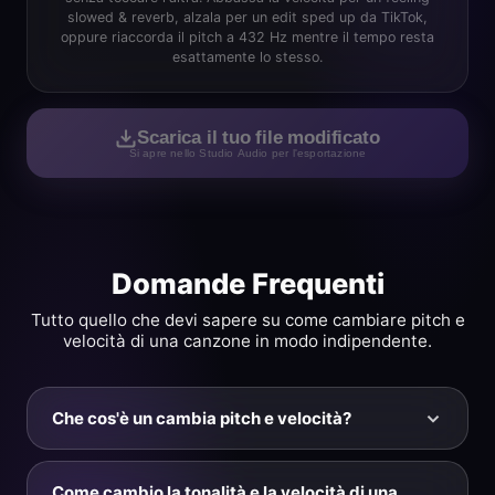
slowed & reverb, alzala per un edit sped up da TikTok,
oppure riaccorda il pitch a 432 Hz mentre il tempo resta
esattamente lo stesso.
Scarica il tuo file modificato
Si apre nello Studio Audio per l'esportazione
Domande Frequenti
Tutto quello che devi sapere su come cambiare pitch e
velocità di una canzone in modo indipendente.
Che cos'è un cambia pitch e velocità?
Un cambia pitch e velocità (pitch & speed changer) è
uno strumento che regola il pitch (quanto una
Come cambio la tonalità e la velocità di una