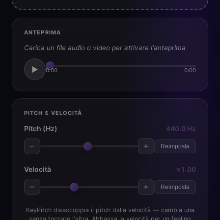
ANTEPRIMA
Carica un file audio o video per attivare l'anteprima
▶
0:00
0:00
PITCH E VELOCITÀ
Pitch (Hz)
440.0 Hz
−
+
Reimposta
Velocità
×1.00
−
+
Reimposta
KeyPitch disaccoppia il pitch dalla velocità — cambia una
senza toccare l'altra. Abbassa la velocità per un feeling