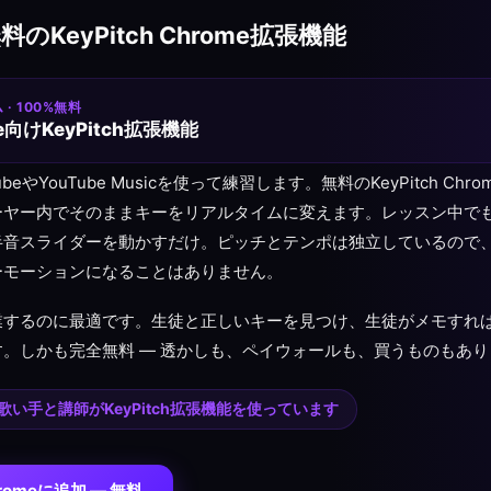
料のKeyPitch Chrome拡張機能
· 100%無料
be向けKeyPitch拡張機能
beやYouTube Musicを使って練習します。無料のKeyPitch Ch
ーヤー内でそのままキーをリアルタイムに変えます。レッスン中で
半音スライダーを動かすだけ。ピッチとテンポは独立しているので
ーモーションになることはありません。
業するのに最適です。生徒と正しいキーを見つけ、生徒がメモすれ
。しかも完全無料 — 透かしも、ペイウォールも、買うものもあり
歌い手と講師がKeyPitch拡張機能を使っています
hromeに追加 — 無料