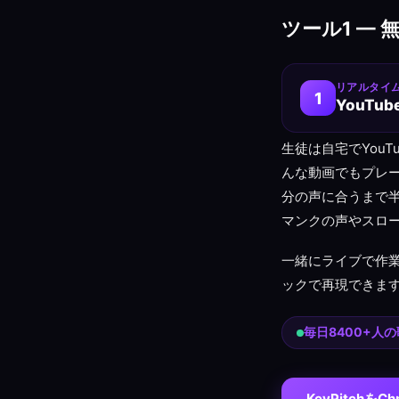
ツール1 — 無
リアルタイム 
1
YouTu
生徒は自宅でYouTu
んな動画でもプレ
分の声に合うまで
マンクの声やスロ
一緒にライブで作
ックで再現できます
毎日8400+人の
KeyPitchをC