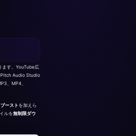
す。YouTube広
udio Studio
3、MP4、
スブースト
を加えら
イルを
無制限ダウ