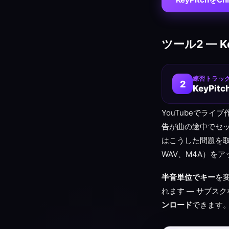
ツール2 — Key
練習トラッ
2
KeyPitc
YouTubeでラ
告が曲の途中でセッシ
はこうした問題を取
WAV、M4A）を
半音単位でキー
を
れます — サブスク
ンロード
できます