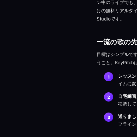
ン中のライブでも、自
けの無料リアルタイ
Studioです。
一流の歌の
目標はシンプルで
うこと。KeyPit
レッスン
イムに変
自宅練習
移調して
送りまし
フライン