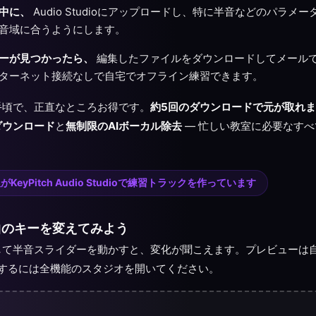
中に、
Audio Studioにアップロードし、特に半音などのパラメ
音域に合うようにします。
ーが見つかったら、
編集したファイルをダウンロードしてメール
ターネット接続なしで自宅でオフライン練習できます。
手頃で、正直なところお得です。
約5回のダウンロードで元が取れ
ダウンロード
と
無制限のAIボーカル除去
— 忙しい教室に必要なす
がKeyPitch Audio Studioで練習トラックを作っています
 曲のキーを変えてみよう
して半音スライダーを動かすと、変化が聞こえます。プレビューは
ドするには全機能のスタジオを開いてください。