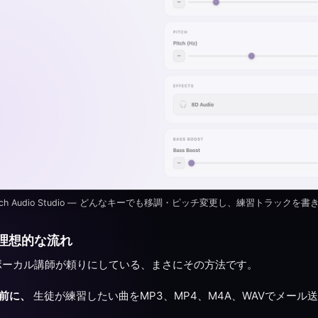
itch Audio Studio — どんなキーでも移調・ピッチ変更し、練習トラックを
理想的な流れ
ボーカル講師が頼りにしている、まさにその方法です。
前に、
生徒が練習したい曲をMP3、MP4、M4A、WAVでメール