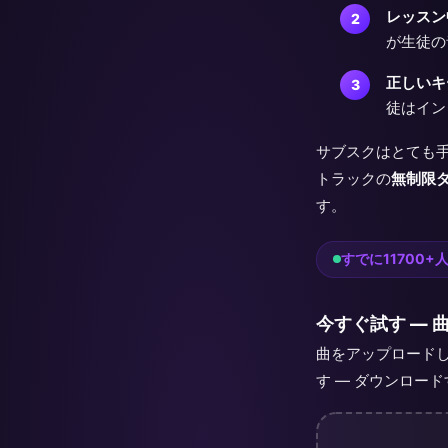
レッスン
が生徒の
正しいキ
徒はイン
サブスクはとても
トラックの
無制限
す。
すでに11700+人
今すぐ試す —
曲をアップロード
す — ダウンロー