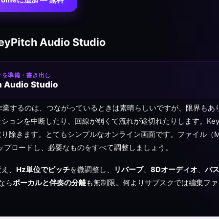
Pitch Audio Studio
クを準備・書き出し
h Audio Studio
イブ作業するのは、つながっているときは素晴らしいですが、限界もありま
ョンを中断したり、回線が弱くて流れが途切れたりします。KeyPitch A
り除きます。とてもシンプルなオンライン画面です。ファイル（MP
アップロードし、必要なものをすべて調整しましょう。
変え、
Hz単位でピッチ
を微調整し、
リバーブ
、
8Dオーディオ
、
バ
なら
ボーカルと伴奏の分離
も無制限。何よりサブスクでは編集ファ
。