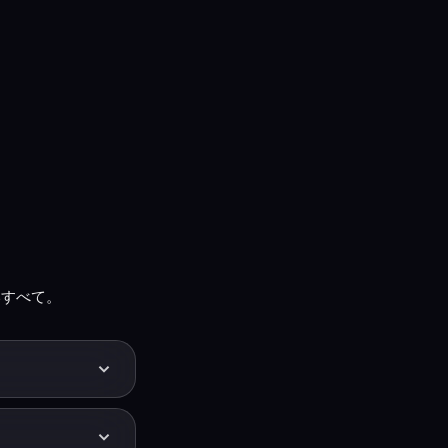
いすべて。
・ボーカル・楽器ト
しい音程に戻した