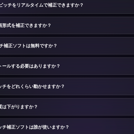
れた・録られたとき、または別の基準で調律された伴奏に合わせたいと
画のピッチをリアルタイムで補正できますか？
uto-Tune系プラグインを使いますが、ボーカル全体を正しいピッチに戻す
。
itch Chrome拡張機能をインストールすると、YouTubeとYouTube M
直接追加されます。ダウンロードもアップロードもなしで、どんな動画
画形式を補正できますか？
半音単位や細かい単位で — 速度も変えられます。伴奏や弾いてみた用ト
器や声に合わせるのに最適です。
最大50 MB・10分のMP3・WAV・M4A・MP4ファイルに対応します。MP
で、音声だけが処理されます。オーディオスタジオから補正したファイ
のピッチ補正ソフトは無料ですか？
ます。
のアップロード、ピッチの補正、結果のプレビューは完全に無料で、YouTu
す。料金がかかるのはオーディオスタジオから完成ファイルをダウンロ
トールする必要はありますか？
と、割引された書き出しパック、または無制限ダウンロードのサブスク
itchは完全にブラウザで動作するため、ダウンロードやインストールする
です。ページを開いてトラックをアップロードし、ピッチを補正すれば
ッチをどれくらい動かせますか？
は、YouTubeとYouTube Musicでのライブ補正を追加するだけです。
ダーは上下それぞれ約半音（A4を中心におよそ415.3 Hz〜466.2 
正や432・442 Hzへの再調律には十分です。さらに大きな補正 — 
質は下がりますか？
ディオスタジオを開いて最大±12まで正確な半音単位で動かしてくださ
ど分かりません。KeyPitchは高品質な時間領域アルゴリズム（Sound
限に抑えるため、補正したトラックはクリーンに聞こえます。最良の結
ッチ補正ソフトは誰が使いますか？
レートのMP3など高品質な元素材から始めてください。