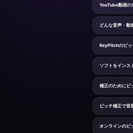
高め・低めに歌わ
YouTube動
音ずつの補正にはA
が数秒で行います
はい。無料のKeyP
のコントロールが
どんな音声・動
チを補正し — 
調律し、自分の楽
KeyPitchは
も映像はそのまま
KeyPitch
WAVで書き出せ
はい — ファイル
拡張機能も無料で
ソフトをインス
です：書き出しご
べます。
いいえ。KeyP
なく、設定も不要
補正のためにピ
Chrome拡張機能
このページのスライ
カバーし、音程の補
ピッチ補正で音
が必要なら、オー
小さな補正はほとん
ィファクトを最小
オンラインのピ
WAVや高ビット