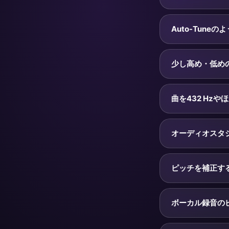
り、432 Hz
チを補正します。
MP3・WAV・M
ラッグして結果を
Auto-Tune
補正を微調整した
厳密には違います
ます。KeyPi
少し高め・低め
す。録音の再調律
せる用途に最適で
はい — まさに
スライダーを細か
曲を432 Hz
クを標準の440
はい。ピッチ（H
なら440 Hz、
オーディオスタ
にその基準へ再調
このページのスラ
す：キーを正確な
ピッチを補正す
ーブをパーセント
ートで、一つを調
いいえ。KeyPi
ても曲のテンポと
ボーカル録音の
にトラックを速く
はい。ボーカルテ