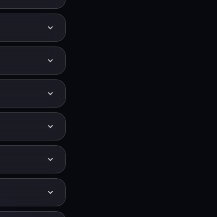
速度を変えずにピッ
Hz）スライダーをド
スタジオで開き、
ます。
音階にスナップさせ
上下に移動させま
ほかの楽器に合わ
は、ピッチ（Hz）
さな調整でトラッ
Hz、現代の標準
はトラック全体を即座
てを補正できま
に速度を変更、リバ
本格的な補正スイ
ます。ピッチを補正し
たピッチに触れず
 テイク全体が少し