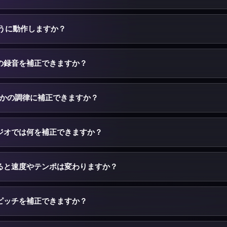
や442 Hzなどの基準に再調律したり、ほかの楽器に合わせたりできます。
4A・MP4をKeyPitchにアップロードし、トラックが合うまでピッチ（
プレビューします。良ければダウンロードをクリックするとオーディオ
のように動作しますか？
り、ファイルを書き出したり、キー・速度・リバーブ・低音も補正でき
。Auto-Tune系のプラグインはボーカルの一音一音をリアルタイムで
tchは全体のピッチを補正するソフトで、トラック全体のピッチをまとめて
の録音を補正できますか？
、少し音程がずれて録られたトラックの修正、432 Hzへの変換、曲を
す。音を一つずつではなく、ファイル全体の音程を一度に補正します。
それがHzスライダーの役割です。録音が基準より数セント高い・低い場合
く動かして音程が合うまで調整します。補正がHz単位なので、ごく小
やほかの調律に補正できますか？
 Hzへ、あるいはほかのトラックの調律に合わせられます。
z）スライダーを目標の基準に設定します — 温かく低めの調律なら432 
高めに調律するオーケストラに合わせるなら442〜444 Hz。KeyPitch
ジオでは何を補正できますか？
律し、テンポと長さはそのままにピッチを補正します。
イダーはピッチをHzで補正します。オーディオスタジオを開けばすべ
半音単位（最大±12）で移調、ピッチをHzで微調整、ピッチを変えず
ると速度やテンポは変わりますか？
で追加、低音の強調、8Dオーディオの適用など。ブラウザで完結する
整しても複数を重ねてもOK。プレビューして書き出せます。
tchはタイムストレッチ（SoundTouch）でピッチと速度を独立に保ち
長さは同じで、音程だけが動きます。オーディオスタジオでは、補正し
ピッチを補正できますか？
・遅くしたいとき、速度を別途補正することもできます。
イクをアップロードし、Hzスライダーで全体の音程を補正できます —