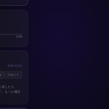
0:00
440.0 Hz
+
リセット
に戻したり、
ます。もっと補正