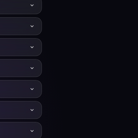
きに便利です。一
ならKeyPitch
usicにピッチと速度
でもライブでピッ
ラックをその場で再
4のピッチを補正して
ルをMP3または
be用Chrome
ードするときだけ
リプションから選
ピッチ補正ソフトは
完了です。任意の
Hz）の細かい範囲を
別のキーへの移調 —
い。
Touch）でアーテ
果を得るには、