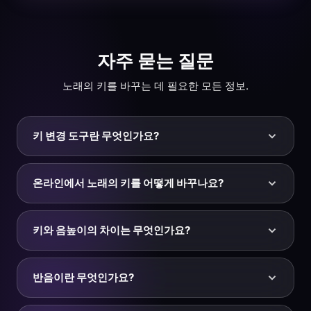
자주 묻는 질문
노래의 키를 바꾸는 데 필요한 모든 정보.
키 변경 도구란 무엇인가요?
키 변경 도구는 노래의 음높이를 반음 단위로 올리거나 내
려 다른 조성으로 조옮김하는 온라인 도구입니다 — 템포
온라인에서 노래의 키를 어떻게 바꾸나요?
나 속도는 바꾸지 않습니다. 어떤 곡이든 더 높거나 낮게
옮겨 가수의 음역대나 새로운 키에 맞출 수 있습니다.
MP3, WAV, M4A 또는 MP4 파일을 KeyPitch에 업로드하
고, 원하는 반음 수만큼 반음 슬라이더를 위아래로 움직인
키와 음높이의 차이는 무엇인가요?
뒤 미리듣기를 확인하고 다운로드를 클릭하세요. 조옮김
한 파일이 KeyPitch 오디오 스튜디오에서 바로 열려 미세
음높이는 하나의 음이 얼마나 높거나 낮게 들리는지를 말
조정과 내보내기를 할 수 있습니다.
합니다. 키는 곡 전체가 구성되는 중심 조성입니다(다장
반음이란 무엇인가요?
조, 가단조 등). 모든 음을 같은 반음 수만큼 옮기면 오디
오의 음높이가 바뀌고, 그에 따라 노래의 키도 바뀝니다.
반음은 서양 음악에서 가장 작은 음정으로, 피아노에서 인