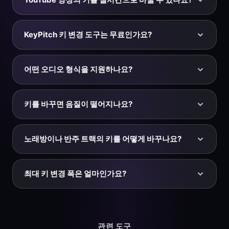
일정하기 때문에 같은 반음 수는 어떤 시작 키든 같은 음
악적 거리만큼 조옮김합니다.
네 — KeyPitch 크롬 확장 프로그램을 설치하세요.
YouTube에 키와 속도 패널을 바로 추가해 어떤 영상이든
KeyPitch 키 변경 도구는 무료인가요?
다운로드 없이 실시간으로 반음 단위로 조옮김할 수 있습
니다. 튜토리얼이나 반주에 맞춰 연습하기에 안성맞춤입
네. 어떤 노래든 무료로 업로드, 조옮김, 미리듣기를 할 수
니다.
있습니다. 전체 오디오 스튜디오에서는 정밀 반음 조정,
어떤 오디오 형식을 지원하나요?
속도 변경, 리버브, 베이스 부스트, 8D 오디오 등 추가 기
능을 제공합니다.
KeyPitch는 50MB, 10분 이내의 MP3, WAV, M4A, MP4
파일을 지원합니다. 오디오 스튜디오에서 조옮김한 트랙
키를 바꾸면 음질이 떨어지나요?
을 MP3 또는 WAV로 내보낼 수 있습니다.
1~3반음의 작은 변경은 거의 차이가 없습니다. 큰 변경은
약간의 잡음을 만들 수 있습니다. KeyPitch는 MP3, WAV,
노래방이나 반주 트랙의 키를 어떻게 바꾸나요?
M4A, MP4를 지원하며 고품질 시간 영역 처리로 소리를
깨끗하게 유지합니다 — 최상의 결과를 위해 WAV나 고음
트랙을 업로드하고 키가 가수에 맞을 때까지 반음 슬라이
질 원본에서 시작하세요.
더를 움직인 뒤, 미리듣기로 확인하고 다운로드하세요. 노
최대 키 변경 폭은 얼마인가요?
래가 대부분의 목소리에 너무 높을 때는 2~3반음 내리는
것이 일반적입니다.
KeyPitch는 -12에서 +12반음까지 조옮김합니다 — 위아
래로 완전한 한 옥타브입니다. 약 ±3~5반음을 넘으면 보
컬과 악기가 부자연스럽게 들릴 수 있으므로 보통 적당한
관련 도구
변경이 가장 좋습니다.