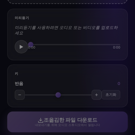
미리듣기
미리듣기를 사용하려면 오디오 또는 비디오를 업로드하
세요
▶
0:00
0:00
키
반음
0
−
+
초기화
조옮김한 파일 다운로드
내보내기를 위해 오디오 스튜디오에서 열립니다