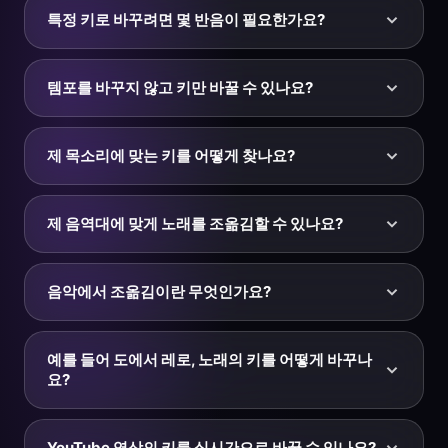
접한 두 건반 사이의 거리(예: 도에서 도♯)입니다. 12반음
특정 키로 바꾸려면 몇 반음이 필요한가요?
이 한 옥타브를 이룹니다. KeyPitch에서는 -12에서 +12까
지 정수 반음 단위로 조옮김할 수 있습니다.
현재 키와 목표 키 사이의 반음 수를 세어 보세요. 도에서
레는 +2반음, 도에서 솔은 +7(또는 내려서 -5), 도에서 라
템포를 바꾸지 않고 키만 바꿀 수 있나요?
는 -3(또는 올려서 +9)입니다. +1마다 노래가 한 키 올라
가고 -1마다 한 키 내려갑니다.
네. KeyPitch는 타임 스트레칭 알고리즘(SoundTouch)을
사용해 원래의 템포와 길이를 유지하면서 키를 조옮김합
제 목소리에 맞는 키를 어떻게 찾나요?
니다. 노래는 정확히 같은 속도로 재생되고 키만 위아래로
움직입니다.
0에서 시작해 후렴이 너무 높으면 1~2반음 내리고, 절이
너무 낮으면 올려 보세요. 각 단계마다 미리듣기로 멜로디
제 음역대에 맞게 노래를 조옮김할 수 있나요?
가 음역대에 편안히 들어올 때까지 확인하세요. 대부분의
가수는 몇 반음만 조정하면 됩니다.
물론입니다 — 키 변경 도구의 가장 흔한 용도 중 하나입
니다. 가수들은 반주 트랙을 몇 반음 위아래로 옮겨 가장
음악에서 조옮김이란 무엇인가요?
높은 음과 낮은 음이 편안한 범위에 들어오게 한 뒤, 새 버
전을 다운로드해 연습하거나 공연합니다.
조옮김은 모든 음을 같은 음정만큼 올리거나 내려 곡을 한
조성에서 다른 조성으로 옮기는 것입니다. 키 변경 도구는
예를 들어 도에서 레로, 노래의 키를 어떻게 바꾸나
이를 녹음본에 디지털로 적용합니다 — +2반음 옮기면 다
요?
장조 노래가 라장조가 됩니다.
도에서 레는 두 반음 위이므로 반음 슬라이더를 +2로 설
정하세요. 레에서 도로 되돌리려면 -2로 하세요. 음정이
YouTube 영상의 키를 실시간으로 바꿀 수 있나요?