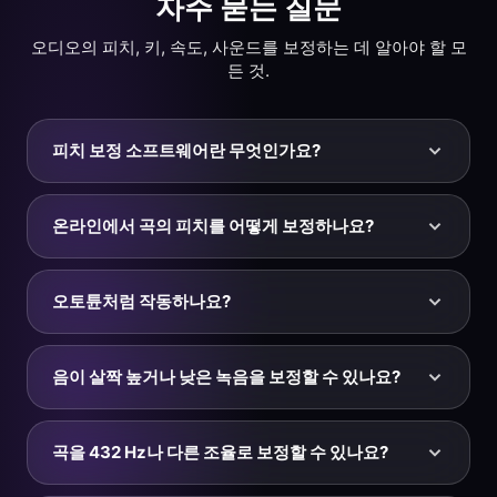
자주 묻는 질문
오디오의 피치, 키, 속도, 사운드를 보정하는 데 알아야 할 모
든 것.
피치 보정 소프트웨어란 무엇인가요?
피치 보정 소프트웨어는 녹음의 피치를 알맞은 음정으로
맞춰 주는 도구입니다. KeyPitch는 곡, 보컬, 악기 트랙의
온라인에서 곡의 피치를 어떻게 보정하나요?
전체 피치를 세밀한 Hz 단위로 보정합니다 — 살짝 높거
나 낮은 트랙을 정확한 음정으로 되돌리고, 432 Hz나
MP3, WAV, M4A, MP4 파일을 KeyPitch에 올리고 트랙
442 Hz 같은 기준으로 다시 조율하고, 다른 악기에 맞출
이 정확해질 때까지 피치(Hz) 슬라이더를 움직인 뒤 결과
오토튠처럼 작동하나요?
수 있습니다. 속도를 바꾸지 않고 피치를 보정합니다.
를 미리 들어 보세요. 소리가 좋으면 다운로드를 클릭하면
오디오 스튜디오에서 열리며, 보정을 미세 조정하거나 파
정확히 그렇지는 않습니다. 오토튠 계열 플러그인은 보컬
일을 내보내거나 키, 속도, 리버브, 베이스까지 보정할 수
의 개별 음을 실시간으로 음계에 맞춰 끌어당깁니다.
음이 살짝 높거나 낮은 녹음을 보정할 수 있나요?
있습니다.
KeyPitch는 전체 피치를 보정하는 소프트웨어로, 트랙 전
체의 피치를 함께 위아래로 이동시킵니다. 녹음을 다시 조
네 — 바로 그것이 Hz 슬라이더의 용도입니다. 녹음이 기
율하거나, 살짝 음이 어긋난 트랙을 바로잡거나, 432 Hz
준보다 몇 센트 높거나 낮다면 피치(Hz) 슬라이더를 세밀
곡을 432 Hz나 다른 조율로 보정할 수 있나요?
로 변환하거나, 곡을 다른 악기에 맞출 때 적합합니다. 음
한 단위로 움직여 정확한 음정에 맞추세요. 보정이 Hz 단
을 하나씩이 아니라 파일 전체의 음정을 한 번에 보정합니
위라서 아주 미세하게 조정해 트랙을 표준 440 Hz로, 또
네. 피치(Hz) 슬라이더를 원하는 기준으로 맞추세요 — 더