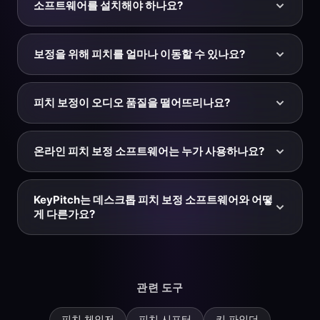
것은 완전히 무료이며, YouTube용 크롬 확장 프로그램도
소프트웨어를 설치해야 하나요?
무료입니다. 오디오 스튜디오에서 완성된 파일을 다운로
드할 때만 비용을 지불합니다: 내보내기 단위로, 할인된
아니요. KeyPitch는 전적으로 브라우저에서 동작하므로
내보내기 팩으로, 또는 무제한 다운로드 구독으로 결제할
다운로드하거나 설치할 피치 보정 소프트웨어가 없고 설
보정을 위해 피치를 얼마나 이동할 수 있나요?
수 있습니다.
정할 것도 없습니다. 페이지를 열고 트랙을 올려 피치를
보정하면 끝입니다. 선택 사항인 크롬 확장 프로그램은
이 페이지의 슬라이더는 양방향으로 약 한 반음(A4 기준
YouTube와 YouTube Music에서의 실시간 보정만 추가합
대략 415.3 Hz~466.2 Hz)의 세밀한 범위를 다루며, 음
피치 보정이 오디오 품질을 떨어뜨리나요?
니다.
정을 보정하고 432나 442 Hz로 다시 조율하기에 충분합
니다. 더 큰 보정 — 다른 키로 조옮김 — 이 필요하면 오
작은 보정은 거의 티가 나지 않습니다. KeyPitch는 고품
디오 스튜디오를 열어 최대 ±12까지 정확한 반음 단위로
질 시간 영역 알고리즘(SoundTouch)을 사용해 아티팩트
온라인 피치 보정 소프트웨어는 누가 사용하나요?
이동하세요.
를 최소화하므로 보정된 트랙이 깨끗하게 들립니다. 최상
의 결과를 위해서는 WAV나 고비트레이트 MP3 같은 고품
가수와 보컬 코치는 반주를 편안한 음역으로 다시 조율하
질 원본에서 시작하세요.
고, 음악가는 다른 악기에 맞추려고 녹음을 보정하고, 프
KeyPitch는 데스크톱 피치 보정 소프트웨어와 어떻
로듀서는 음이 어긋나게 녹음된 샘플을 바로잡고, 크리에
게 다른가요?
이터는 내레이션과 음악을 다시 조율합니다. 440 Hz,
432 Hz 등 어떤 기준이든 정확히 조율된 트랙이 필요한
DAW 플러그인 같은 데스크톱 피치 보정 소프트웨어는 강
사람이라면 누구나 DAW 없이 몇 초 만에 보정할 수 있습
력하지만 설치, 학습, 라이선스가 부담스럽습니다.
니다.
KeyPitch는 일상적인 보정 — Hz 단위 피치, 반음 단위
관련 도구
키, 속도, 리버브, 베이스 — 을 브라우저에서 즉시 제공하
며, YouTube를 실시간으로 보정하는 무료 크롬 확장 프로
피치 체인저
피치 시프터
키 파인더