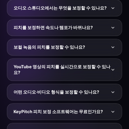
다.
는 다른 트랙이 맞춰진 피치로 되돌릴 수 있습니다.
따뜻하고 낮은 조율을 위한 432 Hz, 현대 표준인 440
오디오 스튜디오에서는 무엇을 보정할 수 있나요?
Hz, 더 높게 조율하는 오케스트라에 맞추기 위한 442–
444 Hz. KeyPitch는 트랙 전체를 즉시 그 기준으로 다시
이 페이지의 슬라이더는 피치를 Hz로 보정합니다. 오디오
조율하여 템포와 길이는 그대로 유지한 채 피치를 보정합
스튜디오를 열면 모든 것을 보정할 수 있습니다: 키를 정
피치를 보정하면 속도나 템포가 바뀌나요?
니다.
확한 반음 단위(최대 ±12)로 조옮김하고, 피치를 Hz로 미
세 조정하고, 피치에 영향을 주지 않고 속도를 바꾸고, 리
아니요. KeyPitch는 타임 스트레칭(SoundTouch)을 사용
버브를 퍼센트로 추가하고, 베이스를 강화하고, 8D 오디
해 피치와 속도를 독립적으로 유지합니다. 피치를 보정해
보컬 녹음의 피치를 보정할 수 있나요?
오를 적용하는 등 다양한 기능이 있습니다. 브라우저에서
도 곡의 템포와 길이는 그대로이고 음정만 움직입니다. 오
동작하는 완전한 보정 도구 모음으로, 한 가지를 조절하거
디오 스튜디오에서는 보정된 피치를 건드리지 않고 트랙
네. 보컬 테이크를 올리고 Hz 슬라이더로 전체 음정을 보
나 여러 개를 겹쳐 적용한 뒤 미리 듣고 내보내세요.
을 더 빠르거나 느리게 하고 싶을 때 속도를 따로 보정할
정하세요 — 한 테이크 전체가 조금 높거나 낮게 불리거나
YouTube 영상의 피치를 실시간으로 보정할 수 있나
수도 있습니다.
녹음되었을 때, 또는 다른 기준으로 조율된 반주에 맞춰야
요?
할 때 유용합니다. 음을 하나씩 보정하려면 오토튠 계열
플러그인이 필요하지만, 보컬 전체를 올바른 피치로 되돌
네. 무료 KeyPitch 크롬 확장 프로그램을 설치하면
리는 일은 KeyPitch가 몇 초 만에 해냅니다.
YouTube와 YouTube Music에 피치와 속도 컨트롤이 바
어떤 오디오·비디오 형식을 보정할 수 있나요?
로 추가됩니다. 다운로드나 업로드 없이 어떤 영상이든 실
시간으로 피치를 보정하고 — 반음 단위나 세밀한 단위로
KeyPitch는 최대 50 MB, 10분 길이의 MP3, WAV, M4A,
— 속도를 바꿀 수 있습니다. 반주나 따라 연주용 트랙을
MP4 파일을 지원합니다. MP4의 피치를 보정하면 영상은
KeyPitch 피치 보정 소프트웨어는 무료인가요?
즉석에서 다시 조율해 자신의 악기나 목소리에 맞추기에
그대로 유지되고 오디오만 처리됩니다. 오디오 스튜디오
이상적입니다.
에서 보정된 파일을 MP3 또는 WAV로 내보낼 수 있습니
네 — 파일을 올리고 피치를 보정하고 결과를 미리 듣는
다.