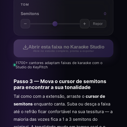
TOM
Semitons
0
−
+
Repor
Abrir esta faixa no Karaoke Studio
Abre no estúdio completo, pronta a exportar
11700+ cantores adaptam faixas de karaoke com o
Studio do KeyPitch
Passo 3 — Mova o cursor de semitons
para encontrar a sua tonalidade
Tal como com a extensão, arraste o
cursor de
semitons
enquanto canta. Suba ou desça a faixa
até o refrão ficar confortável na sua tessitura — a
maioria das vozes fica a 1 a 3 semitons do
original. A tonalidade muda em tempo real e o