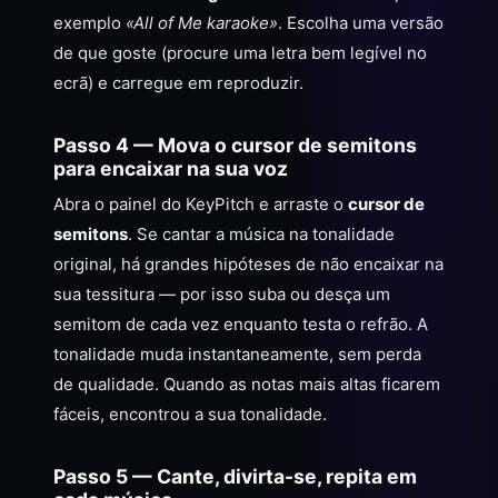
exemplo
«All of Me karaoke»
. Escolha uma versão
de que goste (procure uma letra bem legível no
ecrã) e carregue em reproduzir.
Passo 4 — Mova o cursor de semitons
para encaixar na sua voz
Abra o painel do KeyPitch e arraste o
cursor de
semitons
. Se cantar a música na tonalidade
original, há grandes hipóteses de não encaixar na
sua tessitura — por isso suba ou desça um
semitom de cada vez enquanto testa o refrão. A
tonalidade muda instantaneamente, sem perda
de qualidade. Quando as notas mais altas ficarem
fáceis, encontrou a sua tonalidade.
Passo 5 — Cante, divirta-se, repita em