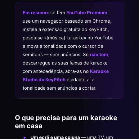
Em resumo:
se tem
YouTube Premium
,
use um navegador baseado em Chrome,
instale a extensão gratuita do KeyPitch,
pesquise «[música] karaoke» no YouTube
e mova a tonalidade com o cursor de
semitons — sem anúncios. Se
não tem
,
descarregue as suas faixas de karaoke
com antecedência, abra-as no
Karaoke
Studio do KeyPitch
e adapte aí a
tonalidade sem anúncios a cortar.
O que precisa para um karaoke
em casa
Um ecrã e uma coluna
— uma TV, um