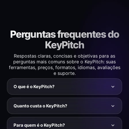
Perguntas frequentes do
KeyPitch
Respostas claras, concisas e objetivas para as
perguntas mais comuns sobre o KeyPitch: suas
ferramentas, preços, formatos, idiomas, avaliações
e suporte.
O que é o KeyPitch?
O KeyPitch é um ecossistema de ferramentas de
áudio formado por três soluções complementares:
Quanto custa o KeyPitch?
uma extensão gratuita do Chrome que permite alterar
A extensão do Chrome do KeyPitch é totalmente
as configurações de áudio em tempo real no YouTube
gratuita e não tem compras no aplicativo. O estúdio
e no YouTube Music; um estúdio de áudio on-line
Para quem é o KeyPitch?