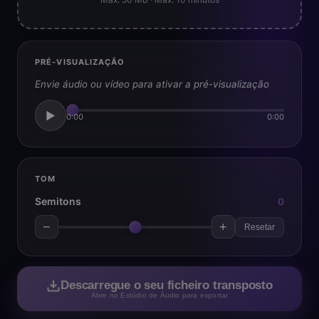
PRÉ-VISUALIZAÇÃO
Envie áudio ou vídeo para ativar a pré-visualização
▶
0:00
0:00
TOM
Semitons
0
−
+
Resetar
Descarregue o seu ficheiro transposto
Abre no Estúdio de Áudio para exportar