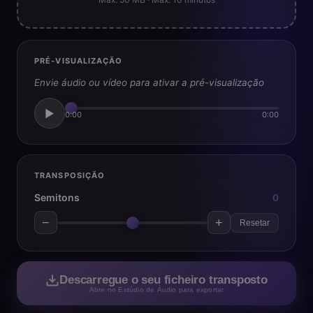
PRÉ-VISUALIZAÇÃO
Envie áudio ou vídeo para ativar a pré-visualização
▶
0:00
0:00
TRANSPOSIÇÃO
Semitons
0
−
+
Resetar
Descarregue o seu ficheiro transposto
Abre no Estúdio de Áudio para exportar