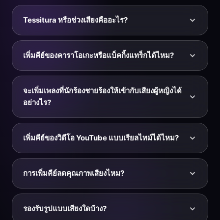
ร้องตามต้นฉบับแล้วสังเกตว่าเสียงของคุณจางลงตรงไหน
— มักเป็นโน้ตต่ำสุดของท่อนเวิร์ส เพิ่มเพลงขึ้น 1 ครึ่งเสียง
Tessitura หรือช่วงเสียงคืออะไร?
เล่นซ้ำส่วนนั้น และทำซ้ำจนทุกโน้ตรู้สึกเต็มและมั่นคง คีย์
ที่ใช่คือคีย์ที่คุณร้องส่วนที่เบาที่สุดของเพลงได้อย่างมีพลัง
ช่วงเสียงของคุณคือทุกโน้ตที่คุณเปล่งได้จริง ส่วน tessitura
ขณะที่ท่อนฮุกยังเอื้อมถึง
คือโซนที่แคบกว่าซึ่งเสียงของคุณฟังเต็มและรู้สึกง่ายดาย
เพิ่มคีย์ของคาราโอเกะหรือแบ็คกิ้งแทร็กได้ไหม?
เพลงจะเหมาะกับคุณที่สุดเมื่อทำนองอยู่ใน tessitura ของ
คุณ — และเครื่องมือเพิ่มคีย์คือวิธีที่เร็วที่สุดในการยกเพลงที่
ได้ — เป็นหนึ่งในการใช้งานที่พบบ่อยที่สุดของเครื่องมือเพิ่ม
ต่ำเกินไปเข้าไปอยู่ในนั้น
คีย์ อัปโหลดคาราโอเกะหรือแบ็คกิ้งแทร็ก เพิ่มขึ้น 2–3 ครึ่ง
จะเพิ่มเพลงที่นักร้องชายร้องให้เข้ากับเสียงผู้หญิงได้
เสียง (การปรับที่พบบ่อยที่สุดเมื่อเพลงต่ำเกินไป) พรีวิวเพื่อ
อย่างไร?
ยืนยัน จากนั้นดาวน์โหลดแล้วขึ้นแสดงอย่างมั่นใจ
คีย์ผู้ชายทั่วไปต่ำกว่าคีย์ผู้หญิงที่สบายราว 3–5 ครึ่งเสียง ให้
เริ่มที่ประมาณ +3 ถึง +5 แล้วปรับตามหู ผู้หญิงบางคนชอบ
เพิ่มคีย์ของวิดีโอ YouTube แบบเรียลไทม์ได้ไหม?
ร้องทำนองสูงกว่าต้นฉบับหนึ่งออกเทฟเต็ม — ในกรณีนั้นให้
คงเพลงไว้ใกล้ 0 หรือลอง +12 ซึ่งเป็นค่าสูงสุด พรีวิวทั้งสอง
ได้ — ติดตั้ง KeyPitch Chrome Extension ซึ่งเพิ่มแผงคีย์
แบบแล้วเลือกแบบที่รู้สึกเป็นธรรมชาติ
และความเร็วบน YouTube โดยตรง ให้คุณเพิ่มคีย์วิดีโอใด
การเพิ่มคีย์ลดคุณภาพเสียงไหม?
ก็ได้ทีละครึ่งเสียงแบบเรียลไทม์ โดยไม่ต้องดาวน์โหลด
เหมาะสำหรับฝึกซ้อมกับวิดีโอทางการ ช่องคาราโอเกะ และ
การเพิ่ม 1–3 ครึ่งเสียงแทบไม่มีผลที่ได้ยิน การเพิ่มที่มากกว่า
แบ็คกิ้งแทร็ก
อาจมีสิ่งแปลกปลอมเล็กน้อย — เสียงร้องอาจฟังบางลงหรือ
รองรับรูปแบบเสียงใดบ้าง?
คล้าย "เสียงกระรอก" เมื่อเกิน +5 หรือ +6 KeyPitch ใช้