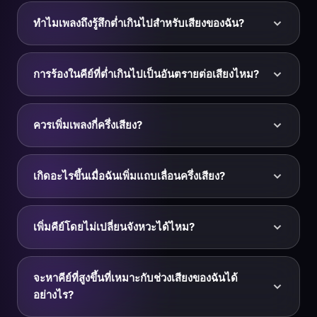
อัปโหลดไฟล์ MP3, WAV, M4A หรือ MP4 ของคุณไปยัง
+12 — จะยกทุกโน้ตขึ้นเพื่อให้เพลงเข้ากับช่วงเสียงของคุณ
KeyPitch จากนั้นเพิ่มแถบเลื่อนครึ่งเสียง — +1, +2, +3 ไป
ทำไมเพลงถึงรู้สึกต่ำเกินไปสำหรับเสียงของฉัน?
เรื่อย ๆ จนถึงสูงสุด +12 — พรีวิวผลลัพธ์ แล้วคลิก
ดาวน์โหลด ไฟล์คีย์สูงของคุณจะเปิดใน KeyPitch Audio
เพลงถูกบันทึกในคีย์ที่เหมาะกับเสียงของศิลปินต้นฉบับ —
Studio โดยตรง ซึ่งคุณสามารถปรับละเอียดและส่งออกได้
ไม่ใช่เสียงของคุณ ถ้าท่อนเวิร์สอยู่ต่ำกว่าช่วงที่สบายของ
การร้องในคีย์ที่ต่ำเกินไปเป็นอันตรายต่อเสียงไหม?
คุณ เสียงของคุณจะสูญเสียพลัง ฟังดูแผ่ว และถูกดนตรีกลบ
การเพิ่มคีย์จะยกทำนองทั้งหมดขึ้นเพื่อให้ทุกโน้ตตกอยู่ในจุด
การร้องต่ำเกินไปแทบไม่ทำให้เจ็บ แต่ทำให้คุณเสียเปรียบ:
ที่เสียงของคุณดังก้องตามธรรมชาติ
โน้ตต่ำสุดสูญเสียความดังและโทนเสียง คุณไม่สามารถส่ง
ควรเพิ่มเพลงกี่ครึ่งเสียง?
เสียงได้ และการฝืนอาจทำให้เกิด vocal fry และความล้า
ครูสอนร้องเพลงแนะนำให้เพิ่มคีย์แทนการกดเสียงลง เพลง
เริ่มที่ +1 หรือ +2 แล้วพรีวิวส่วนที่ต่ำที่สุดของเพลง — มัก
ที่เพิ่มขึ้น 2–3 ครึ่งเสียงมักปลดล็อกเสียงที่เต็มและกังวาน
เป็นท่อนเวิร์ส ถ้ายังรู้สึกอ่อนแรง ให้ขึ้นอีกหนึ่งขั้น นักร้อง
เกิดอะไรขึ้นเมื่อฉันเพิ่มแถบเลื่อนครึ่งเสียง?
ของคุณ
ส่วนใหญ่พบจุดที่เหมาะระหว่าง +1 ถึง +4 ครึ่งเสียง สูงสุด
คือ +12 — หนึ่งออกเทฟเต็ม — ซึ่งมักฟังเป็นธรรมชาติกว่า
ทุกโน้ตในเพลงจะเลื่อนขึ้นตามจำนวนครึ่งเสียงนั้น ทำให้
การเลื่อนกลาง ๆ ที่มากอย่าง +7 หรือ +8
ทั้งเพลงอยู่ในคีย์ที่สูงขึ้น ที่ +2 เพลงในคีย์ C เมเจอร์จะกลาย
เพิ่มคีย์โดยไม่เปลี่ยนจังหวะได้ไหม?
เป็น D เมเจอร์; ที่ +3 จะกลายเป็น E♭ เมเจอร์; ที่ +12 จะสูง
ขึ้นหนึ่งออกเทฟเต็ม ทำนอง คอร์ด และอารมณ์ยังคงเหมือน
ได้ KeyPitch ใช้อัลกอริทึม time-stretching
เดิม — เพลงเพียงสูงขึ้นและเข้ากับช่วงเสียงของคุณ
(SoundTouch) เพื่อเพิ่มคีย์โดยคงจังหวะและความยาวเดิม
จะหาคีย์ที่สูงขึ้นที่เหมาะกับช่วงเสียงของฉันได้
ไว้ เพลงเล่นที่ความเร็วเท่าเดิมทุกประการ — มีเพียงคีย์
อย่างไร?
เท่านั้นที่สูงขึ้น