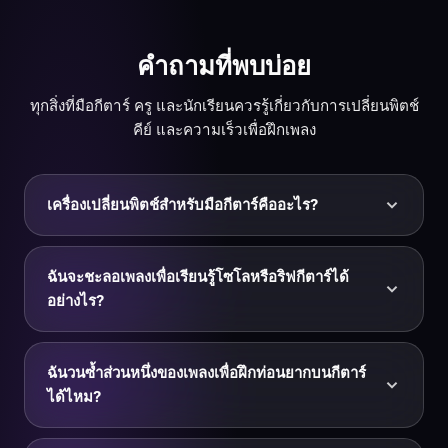
คำถามที่พบบ่อย
ทุกสิ่งที่มือกีตาร์ ครู และนักเรียนควรรู้เกี่ยวกับการเปลี่ยนพิตช์
คีย์ และความเร็วเพื่อฝึกเพลง
เครื่องเปลี่ยนพิตช์สำหรับมือกีตาร์คืออะไร?
เครื่องเปลี่ยนพิตช์ (หรือพิตช์ชิฟเตอร์) คือเครื่องมือที่เพิ่ม
หรือลดพิตช์ของเพลงโดยไม่เปลี่ยนความเร็ว สำหรับมือ
ฉันจะชะลอเพลงเพื่อเรียนรู้โซโลหรือริฟกีตาร์ได้
กีตาร์มันคือเครื่องมือฝึกซ้อมที่ขาดไม่ได้: ปรับแบ็กกิ้งแทร็ก
อย่างไร?
ให้ตรงกับกีตาร์ของคุณ (ปกติ ลดครึ่งเสียง ดรอป D 432
Hz) ย้ายเพลงไปคีย์ที่ง่ายขึ้น หรือเลื่อนเพลงเพื่อเล่นตามได้
อัปโหลดเพลงไปที่ KeyPitch แล้วลากแถบความเร็วลง —
โดยไม่ต้องใช้คาโปหรือตั้งสายใหม่
แทร็กจะเล่นช้าลงในขณะที่พิตช์ยังเท่าเดิมทุกประการ
ฉันวนซ้ำส่วนหนึ่งของเพลงเพื่อฝึกท่อนยากบนกีตาร์
ทำให้ได้ยินและเลียนแบบทุกโน้ตของโซโลหรือริฟที่เร็วได้
ได้ไหม?
ง่าย เริ่มช้า ๆ ทำท่อนนั้นให้เนียน แล้วค่อย ๆ เพิ่มความเร็วที
ละนิดจนเล่นได้ที่จังหวะเต็ม คุณยังทำแบบสดในบทเรียน
ได้ ส่วนขยาย Chrome ฟรีของ KeyPitch เพิ่มปุ่มควบคุม