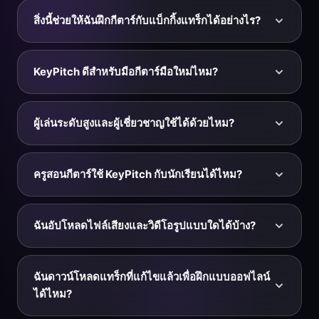
เครื่องดนตรีอื่น โดยไม่เร็วขึ้นหรือช้าลง
ความเร็วและพิตช์แยกจากกัน คุณจึงชะลอโซโลที่ดุเดือดได้
สิ่งนี้ช่วยให้ฉันฝึกกีตาร์กับแบ็กกิ้งแทร็กได้อย่างไร?
มากและทุกโน้ตยังคงพิตช์เดิม — ไม่มีเสียงเพี้ยนหรือเสียง
'ใต้น้ำ' เรียนรู้ท่อนนั้นช้า ๆ และตรงเสียง แล้วค่อยเพิ่ม
วางแบ็กกิ้งแทร็กลงใน KeyPitch แล้วคุณสามารถตั้งไว้ใน
ความเร็วเมื่อนิ้วของคุณคุ้นเคย
คีย์ที่สบาย ชะลอเพื่อล็อกจังหวะของคุณ และวนซ้ำส่วนที่
KeyPitch ดีสำหรับมือกีตาร์มือใหม่ไหม?
กำลังฝึกอยู่ เมื่อเสียงออกมาดี ดาวน์โหลดจาก Audio Studio
แล้วเล่นตามแบบออฟไลน์ได้ทุกเมื่อ — ที่ความเร็วเต็มหรือ
แน่นอน มือใหม่ได้ประโยชน์มากที่สุดจากการชะลอเพลง
ชะลอ ในการตั้งสายปกติหรือให้ตรงกับกีตาร์ของคุณ
และวนซ้ำส่วนสั้น ๆ คุณจึงเรียนรู้การเปลี่ยนคอร์ดหรือริฟที
ผู้เล่นระดับสูงและผู้เชี่ยวชาญใช้ได้ด้วยไหม?
ละอย่างแทนที่จะฝืนเล่นที่ความเร็วเต็ม คุณยังย้ายเพลงไป
คีย์ที่ง่ายขึ้นหรือปรับให้ตรงกับการตั้งสายของคุณได้ เมื่อคุณ
ได้ มือกีตาร์ระดับสูงและผู้เชี่ยวชาญใช้ KeyPitch เพื่อแกะ
เก่งขึ้น ค่อยเพิ่มความเร็วกลับไปที่ 100% — เป็นวิธี
โซโลที่เร็วด้วยหู ฝึกท่อนเทคนิคในลูปที่แม่นยำ ย้ายคีย์เพลง
ครูสอนกีตาร์ใช้ KeyPitch กับนักเรียนได้ไหม?
ธรรมชาติในการไปถึงจังหวะจริง
สำหรับแจมหรือนักเรียน และปรับแทร็กไปสู่การตั้งสายแบบ
อื่นหรือ 432 Hz การควบคุม Hz ที่ละเอียดและการย้ายคีย์ที
ได้แน่นอน ครูสอนกีตาร์ใช้ส่วนขยาย Chrome เพื่อชะลอ
ละครึ่งเสียงที่แม่นยำให้ความเที่ยงตรงที่การฝึกจริงจัง
และวนซ้ำท่อนต่าง ๆ แบบสดระหว่างบทเรียนบน YouTube
ฉันอัปโหลดไฟล์เสียงและวิดีโอรูปแบบใดได้บ้าง?
ต้องการ
และใช้ Audio Studio เพื่อเตรียมแทร็กฝึกซ้อมในคีย์และ
จังหวะที่เหมาะกับนักเรียนแต่ละคน ส่งออกแทร็กแล้วส่งกลับ
KeyPitch รองรับไฟล์ MP3, WAV, M4A และ MP4 ขนาด
บ้านเพื่อให้นักเรียนของคุณฝึกต่อระหว่างบทเรียนใน
ไม่เกิน 50 MB และยาวไม่เกิน 10 นาที — เพียงพอสำหรับ
ฉันดาวน์โหลดแทร็กที่แก้ไขแล้วเพื่อฝึกแบบออฟไลน์
เวอร์ชันเดียวกับที่คุณทำด้วยกันเป๊ะ ๆ
เพลง แบ็กกิ้งแทร็ก วิดีโอบทเรียน และไฟล์คาราโอเกะส่วน
ได้ไหม?
ใหญ่ เมื่อคุณเปลี่ยนพิตช์หรือความเร็วของ MP4 ภาพยังคง
อยู่ครบและประมวลผลเฉพาะเสียง คุณจึงเก็บวิดีโอเต็มไว้