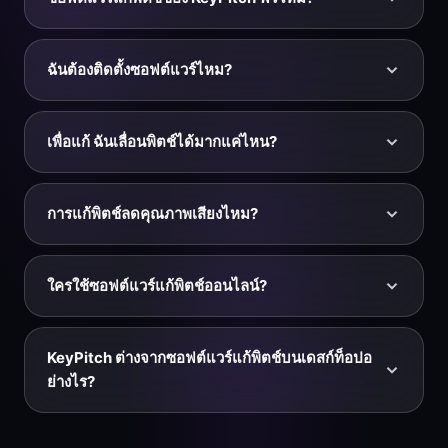
สำหรับปรับจูนแบ็กกิ้งแทร็กหรือแทร็กเล่นตามให้เข้ากับ
ครบและประมวลผลเฉพาะเสียง จากออดิโอสตูดิโอคุณส่ง
เครื่องดนตรีหรือเสียงของคุณแบบทันที
ออกไฟล์ที่แก้แล้วเป็น MP3 หรือ WAV ได้
ฟรี — การอัปโหลดไฟล์ แก้พิตช์ และฟังตัวอย่างผลลัพธ์ฟรี
ทั้งหมด และส่วนขยาย Chrome สำหรับ YouTube ก็ฟรีเช่น
ฉันต้องติดตั้งซอฟต์แวร์ไหม?
กัน คุณจ่ายเฉพาะตอนดาวน์โหลดไฟล์ที่เสร็จแล้วจาก
ออดิโอสตูดิโอ: จ่ายต่อการส่งออก ซื้อแพ็กการส่งออกแบบลด
ไม่ KeyPitch ทำงานทั้งหมดในเบราว์เซอร์ของคุณ จึงไม่มี
ราคา หรือสมัครสมาชิกเพื่อดาวน์โหลดไม่จำกัด
ซอฟต์แวร์แก้พิตช์ให้ดาวน์โหลดหรือติดตั้ง และไม่มีอะไร
เพื่อแก้ ฉันเลื่อนพิตช์ได้มากแค่ไหน?
ต้องตั้งค่า เปิดหน้าเว็บ อัปโหลดแทร็ก แก้พิตช์ ก็เสร็จ ส่วน
ขยาย Chrome ที่เป็นตัวเลือกเพิ่มแค่การแก้แบบสดบน
แถบเลื่อนในหน้านี้ครอบคลุมช่วงละเอียดราวหนึ่งครึ่งเสียง
YouTube และ YouTube Music
ในแต่ละทิศทาง (ประมาณ 415.3 Hz ถึง 466.2 Hz รอบ ๆ
การแก้พิตช์ลดคุณภาพเสียงไหม?
A4) ซึ่งเพียงพอสำหรับแก้จูนและปรับจูนใหม่เป็น 432 หรือ
442 Hz หากต้องการแก้มากกว่านี้ — ย้ายไปคีย์อื่น — ให้
การแก้เล็กน้อยแทบไม่มีผล KeyPitch ใช้อัลกอริทึมใน
เปิดออดิโอสตูดิโอแล้วเลื่อนทีละครึ่งเสียงแบบแม่นยำได้
โดเมนเวลาคุณภาพสูง (SoundTouch) เพื่อลดสิ่งแปลก
ใครใช้ซอฟต์แวร์แก้พิตช์ออนไลน์?
สูงสุด ±12
ปลอมให้น้อยที่สุด แทร็กที่แก้แล้วจึงฟังสะอาด เพื่อผลลัพธ์ที่
ดีที่สุด ให้เริ่มจากไฟล์ต้นฉบับคุณภาพสูงอย่าง WAV หรือ
นักร้องและโค้ชเสียงปรับจูนแบ็กกิ้งแทร็กให้อยู่ในย่านเสียง
MP3 บิตเรตสูง
ที่สบาย นักดนตรีแก้ไฟล์บันทึกให้เข้ากับเครื่องดนตรีอื่น
KeyPitch ต่างจากซอฟต์แวร์แก้พิตช์บนเดสก์ท็อปอ
โปรดิวเซอร์แก้แซมเปิลที่บันทึกมาเพี้ยน และครีเอเตอร์ปรับ
ย่างไร?
จูนเสียงบรรยายและเพลง ใครก็ตามที่ต้องการแทร็กที่ตรง
จูน — ที่ 440 Hz, 432 Hz หรือค่าอ้างอิงใด ๆ — ก็แก้ได้ใน
ซอฟต์แวร์แก้พิตช์บนเดสก์ท็อปอย่างปลั๊กอิน DAW ทรงพลัง
ไม่กี่วินาทีโดยไม่ต้องใช้ DAW
แต่ติดตั้ง เรียนรู้ และซื้อลิขสิทธิ์ยุ่งยาก KeyPitch ให้การแก้